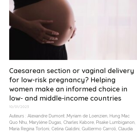
Caesarean section or vaginal delivery
for low-risk pregnancy? Helping
women make an informed choice in
low- and middle-income countries
10/01/2023
Auteurs : Alexandre Dumont ,Myriam de Loenzien, Hung Mac
Quo Nhu, Marylène Dugas, Charles Kabore, Pisake Lumbiganon,
Maria Regina Torloni, Celina Gialdini, Guillermo Carroli, Claudia