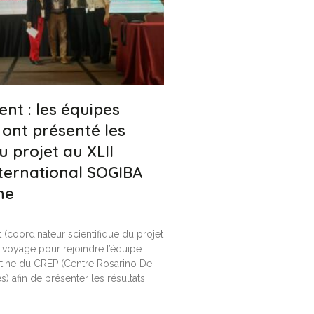
t : les équipes
ont présenté les
u projet au XLII
ternational SOGIBA
ne
(coordinateur scientifique du projet
le voyage pour rejoindre l’équipe
tine du CREP (Centre Rosarino De
s) afin de présenter les résultats