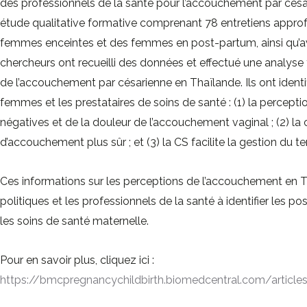
des professionnels de la santé pour l’accouchement par césar
étude qualitative formative comprenant 78 entretiens appro
femmes enceintes et des femmes en post-partum, ainsi qu’av
chercheurs ont recueilli des données et effectué une analys
de l’accouchement par césarienne en Thaïlande. Ils ont identi
femmes et les prestataires de soins de santé : (1) la percept
négatives et de la douleur de l’accouchement vaginal ; (2) l
d’accouchement plus sûr ; et (3) la CS facilite la gestion du
Ces informations sur les perceptions de l’accouchement en T
politiques et les professionnels de la santé à identifier les po
les soins de santé maternelle.
Pour en savoir plus, cliquez ici :
https://bmcpregnancychildbirth.biomedcentral.com/articl