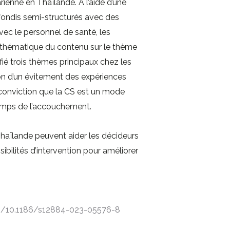
ienne en Thaïlande. À l’aide d’une
fondis semi-structurés avec des
ec le personnel de santé, les
e thématique du contenu sur le thème
fié trois thèmes principaux chez les
ion d’un évitement des expériences
a conviction que la CS est un mode
 temps de l’accouchement.
haïlande peuvent aider les décideurs
ssibilités d’intervention pour améliorer
es/10.1186/s12884-023-05576-8