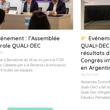
énement : l’Assemblée
Evénemen
rale QUALI-DEC
QUALI-DEC 
résultats d
25
Congrès in
nue à Barcelone du 18 au 20 juin à la FCRI
ó Catalana per a la Recerca i la Innovació)
en Argenti
nt toutes les équipes
06/06/2025
Alexandre Dumont 
Quali-Dec) a fait 
Quali-Dec d’Argen
Estudios Perinatale