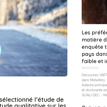
Les préf
matière d
enquête t
pays dans
faible et 
28/03/2024
Découvrez l’AR
dans Midwifery 
Auteure princip
et doctorante en
QUALI-DEC – M
sélectionné l’étude de
ude qualitative sur les