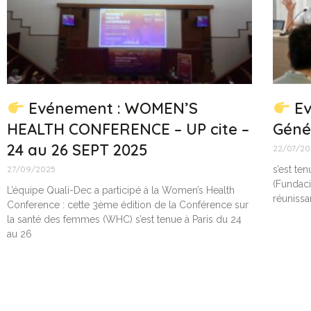
Evénement : WOMEN’S
Ev
HEALTH CONFERENCE – UP cite –
Géné
24 au 26 SEPT 2025
22/07/20
27/09/2025
s’est te
(Fundaci
L’équipe Quali-Dec a participé à la Women’s Health
réunissa
Conference : cette 3ème édition de la Conférence sur
la santé des femmes (WHC) s’est tenue à Paris du 24
au 26