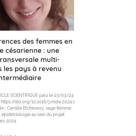
érences des femmes en
e césarienne : une
ransversale multi-
 les pays à revenu
intermédiaire
TICLE SCIENTIFIQUE paru le 23/03/24
: https://doi.org/10.1016/j.midw.2024.103979
ale : Camille Etcheverry, sage-femme
 épidémiologie au sein du projet
ars 2024