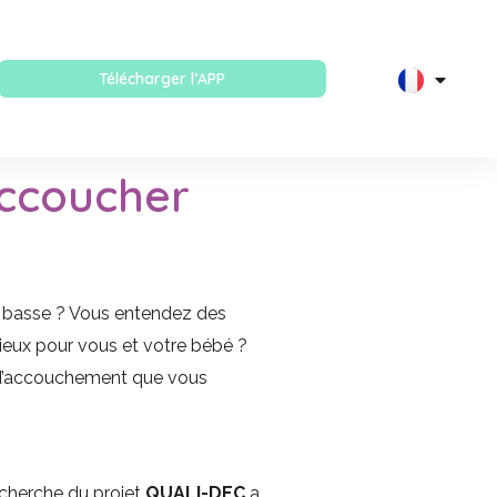
Télécharger l’APP
accoucher
e basse ? Vous entendez des
ieux pour vous et votre bébé ?
e d’accouchement que vous
echerche du projet
QUALI-DEC
a